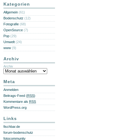
Kategorien
Allgemein
(61)
Bodenschutz
(12)
Fotografie
(68)
OpenSource
(7)
Pop
(29)
Umwelt
(24)
www
(9)
Archiv
Archiv
Meta
Anmelden
Beitrags-Feed (
RSS
)
Kommentare als
RSS
WordPress.org
Links
fischbar.de
forum-bodenschutz
fotocommunity