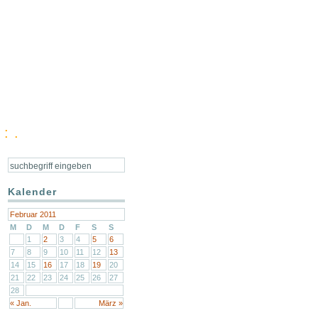
: .
Kalender
Februar 2011
M
D
M
D
F
S
S
1
2
3
4
5
6
7
8
9
10
11
12
13
14
15
16
17
18
19
20
21
22
23
24
25
26
27
28
« Jan.
März »