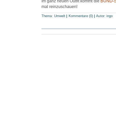
Im ganz neuen Outfit kommt die
BUND-S
mal reinzuschauen!
Thema:
Umwelt
|
Kommentare (0)
|
Autor:
ingo