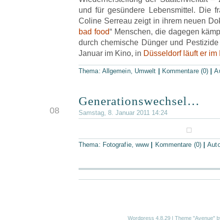
und für gesündere Lebensmittel. Die f
Coline Serreau zeigt in ihrem neuen Do
bad food
“ Menschen, die dagegen kämp
durch chemische Dünger und Pestizide v
Januar im Kino, in
Düsseldorf läuft er i
Thema:
Allgemein
,
Umwelt
|
Kommentare (0)
|
A
Generationswechsel…
JAN.
08
Samstag, 8. Januar 2011 14:24
Thema:
Fotografie
,
www
|
Kommentare (0)
|
Aut
Wordpress 4.8.29
|
Theme "Avenue"
b