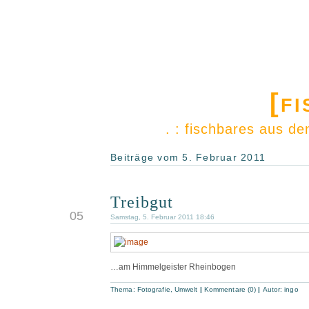
[f
. : fischbares aus d
Beiträge vom 5. Februar 2011
Treibgut
FEB.
05
Samstag, 5. Februar 2011 18:46
…am Himmelgeister Rheinbogen
Thema:
Fotografie
,
Umwelt
|
Kommentare (0)
|
Autor:
ingo