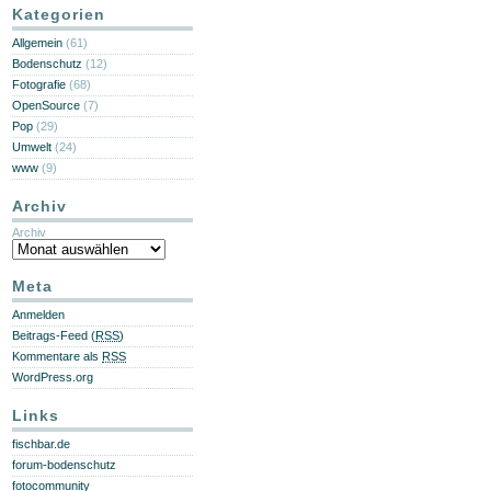
Kategorien
Allgemein
(61)
Bodenschutz
(12)
Fotografie
(68)
OpenSource
(7)
Pop
(29)
Umwelt
(24)
www
(9)
Archiv
Archiv
Meta
Anmelden
Beitrags-Feed (
RSS
)
Kommentare als
RSS
WordPress.org
Links
fischbar.de
forum-bodenschutz
fotocommunity