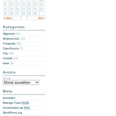
11
12
13
14
15
16
17
18
19
20
21
22
23
24
25
26
27
28
29
30
« März
Mai »
Kategorien
Allgemein
(61)
Bodenschutz
(12)
Fotografie
(68)
OpenSource
(7)
Pop
(29)
Umwelt
(24)
www
(9)
Archiv
Archiv
Meta
Anmelden
Beitrags-Feed (
RSS
)
Kommentare als
RSS
WordPress.org