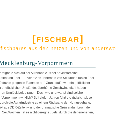
[fischbar]
: fischbares aus den netzen und von anderswo 
 Mecklenburg-Vorpommern
reignete sich auf der Autobahn A19 bei Kavelstorf eine
ten und über 130 Verletzten. Innerhalb von Sekunden rasten über
0 davon gingen in Flammen auf. Grund dafür war ein „plötzlicher
ng unglücklicher Umstände, überhöhte Geschwindigkeit haben
schen Unglück beigetragen. Doch wie unerwartet sind solche
Vorpommern wirklich? Seit vielen Jahren führt die rücksichtslose
durch die Agrar
industrie
zu einem Rückgang der Humusgehalte.
likt aus DDR-Zeiten – und der dramatische Grünlandumbruch der
s. Seit Wochen hat es nicht geregnet. Jetzt durch die degenerierten,