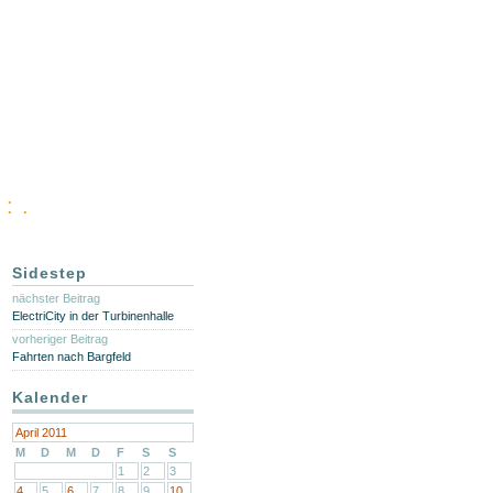
: .
Sidestep
nächster Beitrag
ElectriCity in der Turbinenhalle
vorheriger Beitrag
Fahrten nach Bargfeld
Kalender
April 2011
M
D
M
D
F
S
S
1
2
3
4
5
6
7
8
9
10