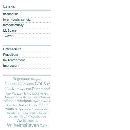
Links
fischbar.de
forum-bodenschutz
fotocommunity
MySpace
Twitter
Datenschutz
Fotoalbum
Im Teufelsmoor
Impressum
Begemann
Belgrad
Chris &
Bodenschutz
BUND
Carla
Düsseldorf
Comte
DRI
Fotografie
Fast Weltweit
fc
Go-
Betweens
La Hengst
Niels Frevert
offshore windpark
Open Source
Sonic
Pynchon
Robert Forster
Youth
Stolperstein
Strommasten
Tocotronic
Tripods
Ubuntu
van
Dannen
W-LAN
Waldboden
Walkabouts
Wilhelmshaven
Zakk