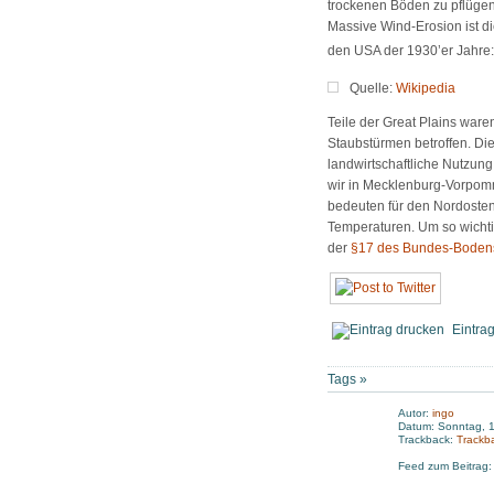
trockenen Böden zu pflüge
Massive Wind-Erosion ist di
den USA der 1930’er Jahre:
Quelle:
Wikipedia
Teile der Great Plains war
Staubstürmen betroffen. Di
landwirtschaftliche Nutzung
wir in Mecklenburg-Vorpom
bedeuten für den Nordoste
Temperaturen. Um so wichtige
der
§17 des Bundes-Boden
Eintra
Tags »
Autor:
ingo
Datum: Sonntag, 1
Trackback:
Trackb
Feed zum Beitrag