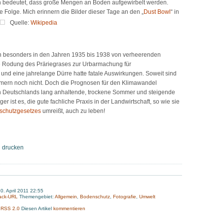
n bedeutet, dass große Mengen an Boden aufgewirbelt werden.
e Folge. Mich erinnern die Bilder dieser Tage an den „
Dust Bowl
“ in
Quelle:
Wikipedia
en besonders in den Jahren 1935 bis 1938 von verheerenden
e Rodung des Präriegrases zur Urbarmachung für
 und eine jahrelange Dürre hatte fatale Auswirkungen. Soweit sind
mern noch nicht. Doch die Prognosen für den Klimawandel
n Deutschlands lang anhaltende, trockene Sommer und steigende
r ist es, die gute fachliche Praxis in der Landwirtschaft, so wie sie
schutzgesetzes
umreißt, auch zu leben!
g drucken
0. April 2011 22:55
ack-URL
Themengebiet:
Allgemein
,
Bodenschutz
,
Fotografie
,
Umwelt
:
RSS 2.0
Diesen Artikel
kommentieren